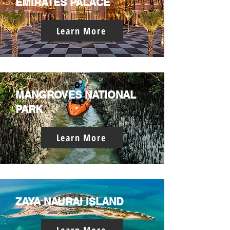
EMIRATES PALACE
Learn More
MANGROVES NATIONAL
PARK
Learn More
ZAYA NAURAI ISLAND